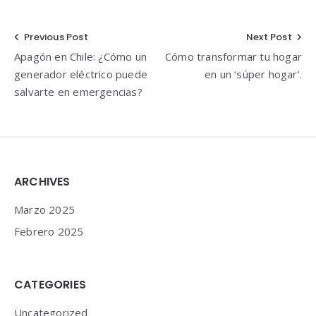
Navegación
Previous Post
Next Post
Apagón en Chile: ¿Cómo un
Cómo transformar tu hogar
de
generador eléctrico puede
en un ‘súper hogar’.
entradas
salvarte en emergencias?
Widgets
ARCHIVES
Marzo 2025
Febrero 2025
CATEGORIES
Uncategorized