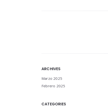
Navegació
de
entradas
Widgets
ARCHIVES
Marzo 2025
Febrero 2025
CATEGORIES