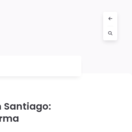
 Santiago:
orma